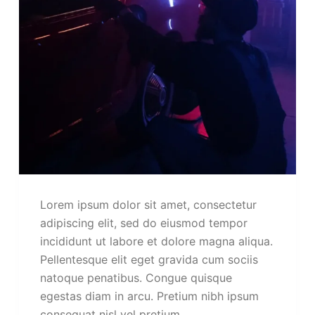
Lorem ipsum dolor sit amet, consectetur
adipiscing elit, sed do eiusmod tempor
incididunt ut labore et dolore magna aliqua.
Pellentesque elit eget gravida cum sociis
natoque penatibus. Congue quisque
egestas diam in arcu. Pretium nibh ipsum
consequat nisl vel pretium…